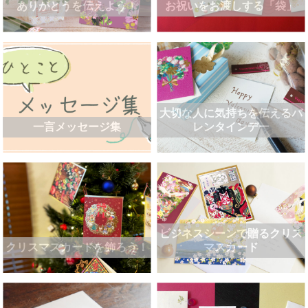
ありがとうを伝えよう！
お祝いをお渡しする「袋」
大切な人に気持ちを伝えるバ
一言メッセージ集
レンタインデー
ビジネスシーンで贈るクリス
クリスマスカードを飾ろう！
マスカード