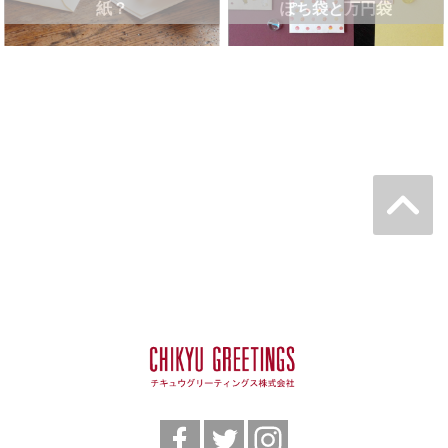
紙？
ぽち袋と万円袋