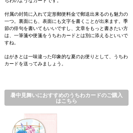
ちわのよ
うなカードです。
付属の封筒に入れて定形郵便料金
で郵送
出来るのも魅力の
一つ。
裏面にも、表面にも文字を書くことが出来ます。季
節の俳句を書いてもいいです
し、
文章をもっと書きたい方
は、一筆箋
や便箋
を
うちわカードとは別に
添えるといいで
す
ね
。
はがきとは一味違った印象的な夏のお便りとして
、うちわ
カードを送ってみましょう。
暑中見舞いにおすすめのうちわカードのご購入
はこちら