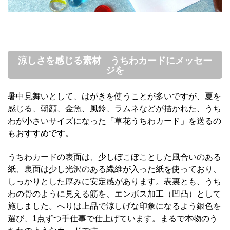
涼しさを感じる素材 うちわカードにメッセー
ジを
暑中見舞いとして、
はがきを使う
こと
が多いですが、
夏を
感じる、朝顔、金魚、風鈴、ラムネなどが描かれた
、
うち
わが小さいサイズになった
「
草花うちわ
カード
」
を
送るの
もおすすめ
です。
うちわカード
の
表面は、少しぼこぼことした風合いのある
紙、裏面は少し光沢のある繊維が入った紙を使って
おり、
しっかりとした厚み
に安定感があります
。
表裏とも
、
うち
わの骨のように見える筋
を、
エンボス加工
（凹凸）として
施し
ました。
へりは上品で涼しげな印象になるよう銀色を
選び、
1点ずつ手仕事で仕上げ
ています
。
まるで本物のう