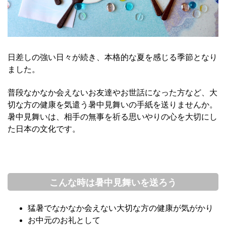
日差しの強い日々が続き、本格的な夏を感じ
る季節となり
ました
。
普段
なかなか会えないお友達やお世話になった方
など
、大
切な方の健康を気遣う暑中見舞い
の手紙
を送
りませんか
。
暑中見舞いは、
相手の無事を祈る思いやりの心
を大切にし
た日本の文化です。
こんな時は暑中見舞いを送ろう
猛暑でなかなか会えない大切な方の健康が気がかり
お中元のお礼として