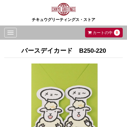
チキュウグリーティングス・ストア
Toggle
カートの中
0
navigation
バースデイカード B250-220