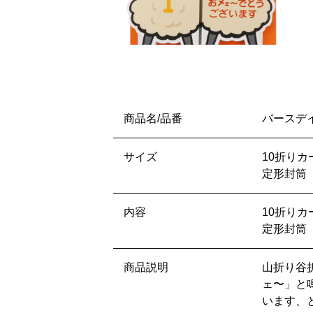
商品名/品番
バースデイ
サイズ
10折りカー
定形封筒 
内容
10折りカ
定形封筒
商品説明
山折り谷
ェ〜」と
います、