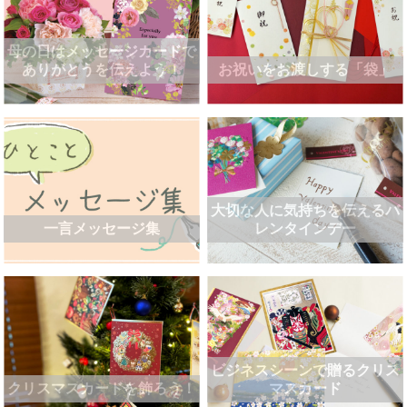
母の日はメッセージカードで
ありがとうを伝えよう！
お祝いをお渡しする「袋」
大切な人に気持ちを伝えるバ
一言メッセージ集
レンタインデー
ビジネスシーンで贈るクリス
クリスマスカードを飾ろう！
マスカード