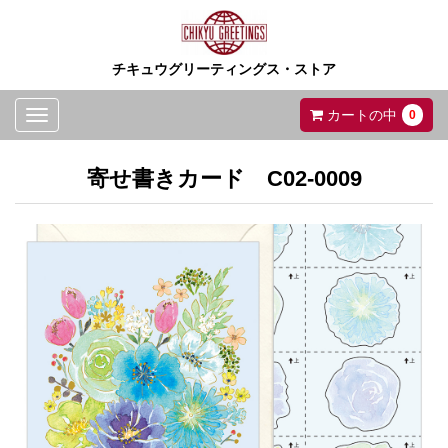
チキュウグリーティングス・ストア
Toggle
カートの中
0
navigation
寄せ書きカード C02-0009