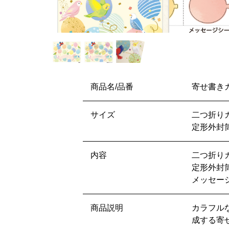
商品名/品番
寄せ書きカ
サイズ
二つ折りカ
定形外封筒
内容
二つ折り
定形外封
メッセー
商品説明
カラフル
成する寄