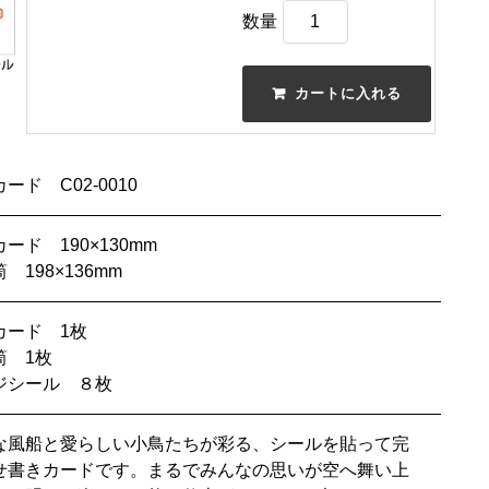
数量
ード C02-0010
ード 190×130mm
 198×136mm
カード 1枚
筒 1枚
ジシール ８枚
な風船と愛らしい小鳥たちが彩る、シールを貼って完
せ書きカードです。まるでみんなの思いが空へ舞い上