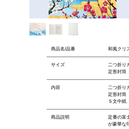
商品名/品番
和風クリス
サイズ
二つ折りカ
定形封筒 1
内容
二つ折り
定形封筒
Ｓ文中紙
商品説明
定番の富
が豪華な