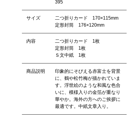
395
サイズ
二つ折りカード 170×115mm
定形封筒 176×120mm
内容
二つ折りカード 1枚
定形封筒 1枚
Ｓ文中紙 1枚
商品説明
印象的にそびえる赤富士を背景
に、鶴や松竹梅が描かれていま
す。浮世絵のような和風な色合
いに、模様入りの金箔が重なり
華やか。海外の方へのご挨拶に
最適です。中紙文章入り。