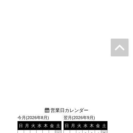
営業日カレンダー
今月(2026年8月)
翌月(2026年9月)
日
月
火
水
木
金
土
日
月
火
水
木
金
土