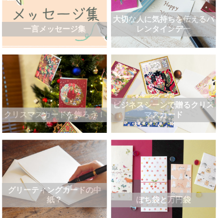
大切な人に気持ちを伝えるバ
一言メッセージ集
レンタインデー
ビジネスシーンで贈るクリス
クリスマスカードを飾ろう！
マスカード
グリーティングカードの中
紙？
ぽち袋と万円袋