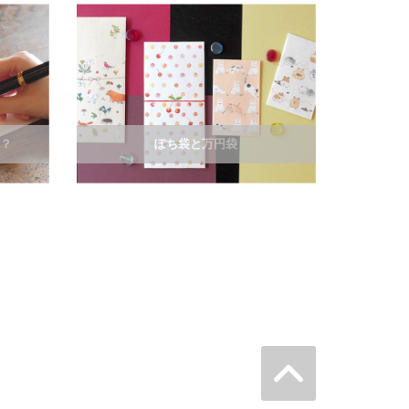
紙？
ぽち袋と万円袋