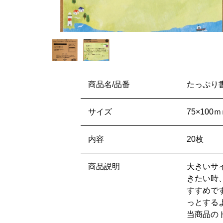
商品名/品番
たっぷり書
サイズ
75×100
内容
20枚
商品説明
大きいサ
きたい時
すすめで
っとする
当商品の