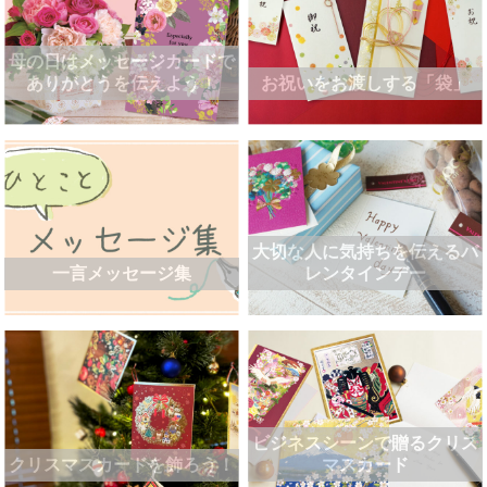
母の日はメッセージカードで
ありがとうを伝えよう！
お祝いをお渡しする「袋」
大切な人に気持ちを伝えるバ
一言メッセージ集
レンタインデー
ビジネスシーンで贈るクリス
クリスマスカードを飾ろう！
マスカード