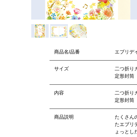
商品名/品番
エブリデイ
サイズ
二つ折りカ
定形封筒 1
内容
二つ折り
定形封筒
商品説明
たくさん
たエブリ
ょっとし