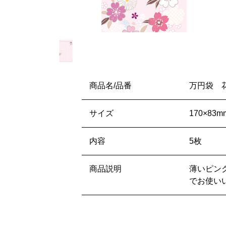
商品名/品番
万円袋 花
サイズ
170×83m
内容
5枚
商品説明
薄いピン
でお使い