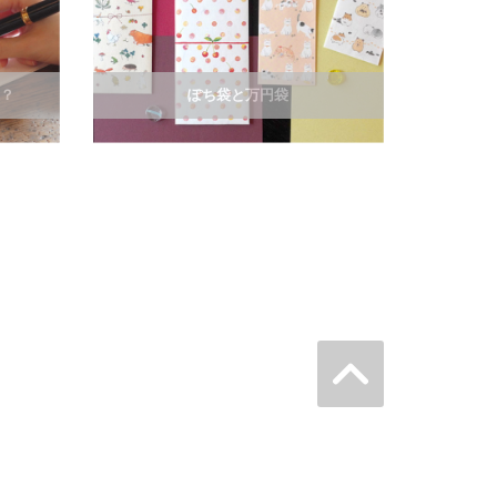
紙？
ぽち袋と万円袋