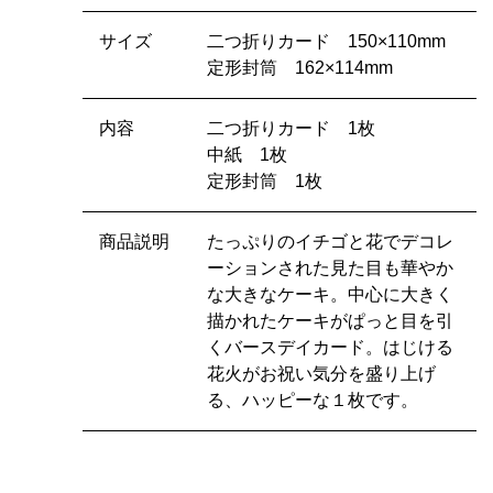
サイズ
二つ折りカード 150×110mm
定形封筒 162×114mm
内容
二つ折りカード 1枚
中紙 1枚
定形封筒 1枚
商品説明
たっぷりのイチゴと花でデコレ
ーションされた見た目も華やか
な大きなケーキ。中心に大きく
描かれたケーキがぱっと目を引
くバースデイカード。はじける
花火がお祝い気分を盛り上げ
る、ハッピーな１枚です。