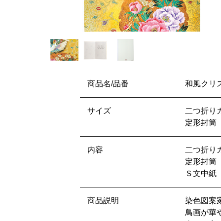
商品名/品番
和風クリス
サイズ
二つ折りカ
定形封筒 1
内容
二つ折り
定形封筒
Ｓ文中紙
商品説明
染色図案
鳥画が華