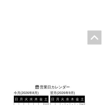
営業日カレンダー
今月(2026年8月)
翌月(2026年9月)
日
月
火
水
木
金
土
日
月
火
水
木
金
土