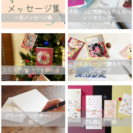
大切な人に気持ちを伝えるバ
一言メッセージ集
レンタインデー
ビジネスシーンで贈るクリス
クリスマスカードを飾ろう！
マスカード
グリーティングカードの中
紙？
ぽち袋と万円袋